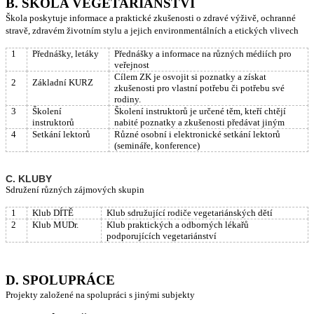
B. ŠKOLA VEGETARIÁNSTVÍ
Škola poskytuje informace a praktické zkušenosti o zdravé výživě, ochranné
stravě, zdravém životním stylu a jejich environmentálních a etických vlivech
1
Přednášky, letáky
Přednášky a informace na různých médiích pro
veřejnost
Cílem ZK je osvojit si poznatky a získat
2
Základní KURZ
zkušenosti pro vlastní potřebu či potřebu své
rodiny.
3
Školení
Školení instruktorů je určené těm, kteří chtějí
instruktorů
nabité poznatky a zkušenosti předávat jiným
4
Setkání lektorů
Různé osobní i elektronické setkání lektorů
(semináře, konference)
C. KLUBY
Sdružení různých zájmových skupin
1
Klub DÍTĚ
Klub sdružující rodiče vegetariánských dětí
2
Klub MUDr.
Klub praktických a odborných lékařů
podporujících vegetariánství
D. SPOLUPRÁCE
Projekty založené na spolupráci s jinými subjekty