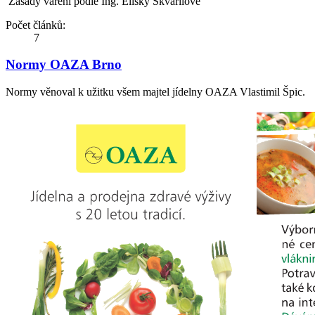
Zásady vaření podle Ing. Elišky Škvařilové
Počet článků:
7
Normy OAZA Brno
Normy věnoval k užitku všem majtel jídelny OAZA Vlastimil Špic.