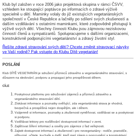
K
lub byl založen v roce 2006 jako projektová skupina v rámci ČSVV,
vzhledem ke stoupající poptávce po informacích o zdravé výživě
specielně u dětí. Maminky volaly do již existujících vegetariánských
společností v České Republice a lačněly po sdílení svých zkušeností a
dalším vzdělávání s ostatními maminkami, které zodpovědně přistupují k
výživě svých dětí. Všechny činnosti Klubu jsou zájmovou neziskovou
činností členů a sympatizantů. Spolupracujeme s dalšími organizacemi,
konstruktivně podporujícími vegetariánství a zdravý životní styl.
Řešíte zdravé stravování svých dětí? Chcete změnit stravovací návyky
ve Vaší rodině? Pak vstupte do Klubu Dítě vegetarián!
POSLÁNÍ
Klub DÍTĚ VEGETARIÁN je sdružení příznivců zdravého a vegetariánského stravování, s
důrazem na sledování, podporu a propagaci jeho prospěšnosti dětem.
CÍLE
Poskytnout platformu pro sdružování zájemců a příznivců zdravého a
vegetariánského stravování dětí.
Získávat informace a poznatky ověřující, zda vegetariánská strava je vhodná,
bezpečná a prospěšná nejen dospělým, ale i dětem.
Vzájemně si informace, poznatky a zkušenosti vyměňovat, vzdělávat se a poskytovat
si podporu.
Vzdělávat lektory pro rozšiřování dostupnosti informací v zemi.
Zajišťovat šíření informací a osvěty pro zájemce z řad veřejnosti.
Zajistit dostupnost informací a zkušeností i pro nevegetariány - rodiče, prarodiče,
příbuzné, učitele, kuchaře a další, kteří mají zájem o porozumění a konstruktivní