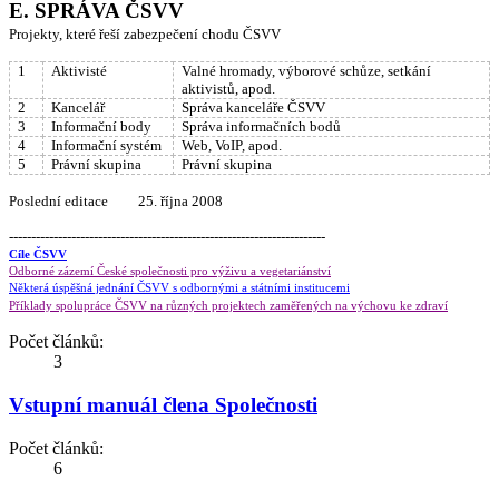
E. SPRÁVA ČSVV
Projekty, které řeší zabezpečení chodu ČSVV
1
Aktivisté
Valné hromady, výborové schůze, setkání
aktivistů, apod.
2
Kancelář
Správa kanceláře ČSVV
3
Informační body
Správa informačních bodů
4
Informační systém
Web, VoIP, apod.
5
Právní skupina
Právní skupina
Poslední editace 25. října 2008
-----------------------------------------------------------------------
Cíle ČSVV
Odborné zázemí České společnosti pro výživu a vegetariánství
Některá úspěšná jednání ČSVV s odbornými a státními institucemi
Příklady spolupráce ČSVV na různých projektech zaměřených na výchovu ke zdraví
Počet článků:
3
Vstupní manuál člena Společnosti
Počet článků:
6