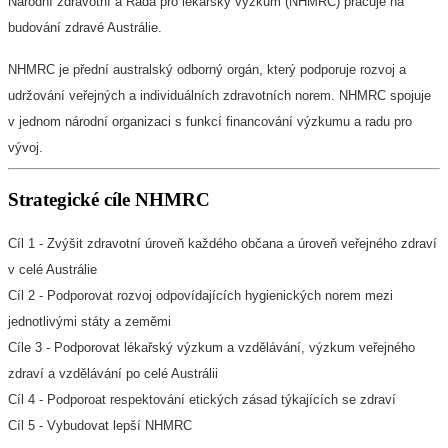
Národní zdravotní a Rada pro lékařský výzkum (NHMRC) pracuje na
budování zdravé Austrálie.
NHMRC je přední australský odborný orgán, který podporuje rozvoj a
udržování veřejných a individuálních zdravotních norem. NHMRC spojuje
v jednom národní organizaci s funkcí financování výzkumu a radu pro
vývoj.
Strategické cíle NHMRC
Cíl 1 - Zvýšit zdravotní úroveň každého občana a úroveň veřejného zdraví
v celé Austrálie
Cíl 2 - Podporovat rozvoj odpovídajících hygienických norem mezi
jednotlivými státy a zeměmi
Cíle 3 - Podporovat lékařský výzkum a vzdělávání, výzkum veřejného
zdraví a vzdělávání po celé Austrálii
Cíl 4 - Podporoat respektování etických zásad týkajících se zdraví
Cíl 5 - Vybudovat lepší NHMRC