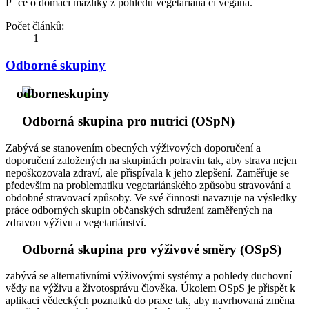
P=če o domácí mazlíky z pohledu vegetariána či vegana.
Počet článků:
1
Odborné skupiny
Odborná skupina pro nutrici (OSpN)
Zabývá se stanovením obecných výživových doporučení a
doporučení založených na skupinách potravin tak, aby strava nejen
nepoškozovala zdraví, ale přispívala k jeho zlepšení. Zaměřuje se
především na problematiku vegetariánského způsobu stravování a
obdobné stravovací způsoby. Ve své činnosti navazuje na výsledky
práce odborných skupin občanských sdružení zaměřených na
zdravou výživu a vegetariánství.
Odborná skupina pro výživové směry (OSpS)
zabývá se alternativními výživovými systémy a pohledy duchovní
vědy na výživu a životosprávu člověka. Úkolem OSpS je přispět k
aplikaci vědeckých poznatků do praxe tak, aby navrhovaná změna