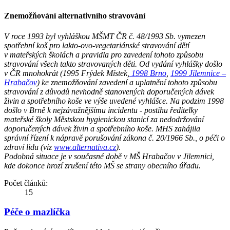
Znemožňování alternativního stravování
V roce 1993 byl vyhláškou MŠMT ČR č. 48/1993 Sb. vymezen
spotřební koš pro lakto-ovo-vegetariánské stravování dětí
v mateřských školách a pravidla pro zavedení tohoto způsobu
stravování všech takto stravovaných děti. Od vydání vyhlášky došlo
v ČR mnohokrát (1995 Frýdek Místek,
1998 Brno
,
1999 Jilemnice –
Hrabačov
) ke znemožňování zavedení a uplatnění tohoto způsobu
stravování z důvodů nevhodně stanovených doporučených dávek
živin a spotřebního koše ve výše uvedené vyhlášce. Na podzim 1998
došlo v Brně k nejzávažnějšímu incidentu - postihu ředitelky
mateřské školy Městskou hygienickou stanicí za nedodržování
doporučených dávek živin a spotřebního koše. MHS zahájila
správní řízení k nápravě porušování zákona č. 20/1966 Sb., o péči o
zdraví lidu (viz
www.alternativa.cz
).
Podobná situace je v současné době v MŠ Hrabačov v Jilemnici,
kde dokonce hrozí zrušení této MŠ se strany obecního úřadu.
Počet článků:
15
Péče o mazlíčka