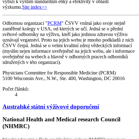
vybízí k vyšším standardům etiky a efektivity v oblasti
výzkumu.
Site index>>
Odbornou organizaci "
PCRM
" ČSVV vnímá jako svoje stejně
zaměřené kolegy v USA, od kterých se učí. Jedná se o přední
světové odborníky na výživu, kteří jako jedinou zdravou výživu
uznávají veganství. Proto na jejich webu je mnoho podkladů z nich
ČSVV čerpá. Jedná se o velmi kvalitní zdroj vědeckých informací
(myslím nejen informace uveřejněné na jejich webu, ale i informace
uveřejněné na webech a hlavně v odborných pracech odborníků
sdružených v této organizaci).
Physicians Committee for Responsible Medicine (PCRM)
5100 Wisconsin Ave., N.W., Ste. 400, Washington, DC 20016
Počet článků:
4
Australské státní výživové doporučení
National Health and Medical research Council
(NHMRC)