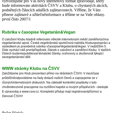
vytvořilijsme pro Vás nový internetový formát zpravodaje, který
bude informovato aktivitách ČSVV a Klubu, o chystaných akcích,
podnětných článcích adalších zajímavostech. Věříme, že Vám
přinese zajímavé a užitečnéinformace a těšíme se na Vaše ohlasy.
první číslo 2007/1
Rubrika v časopise Vegetarián&Vegan
O založení Klubu kladně referovalo několik internetovým médií zaměřenýchna
vegetariánství apod. Česká vegetriánská společnost nabídla Klubuspolupráci a
výsledkem je pravidelná rubrika včasopiseVegetarián&Vegan. V nejblžším 5.
čísle vychází náš prvnípříspěvek, článek o založení a zaměření Klubu. V dalších
číslech budemepublikovat tématcké články, rozhovory a zkušenosti týkající
sevegetariánství dětí.
WWW stránky Klubu na ČSVV
Založilijsme pro Klub prezentaci přímo na stránkách ČSVV. V mezičase
průběžněodpovídáme na řady dotazů našich členů a zapojujeme se v
různýchinternetových diskusích. Na základě konkrétní poptávky v tuto
chvíliintenzivně pracujeme na rozšíření kapitol a nových příspěvcích –sledujte
E-zpravodaj a www.csvv.cz. Kompletní přístup mají registrovanípříznivci a
členové ČSVV!
Počet článků: