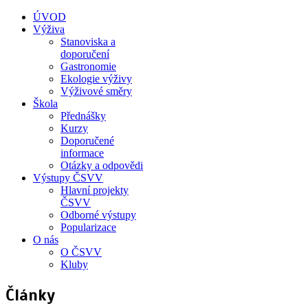
ÚVOD
Výživa
Stanoviska a
doporučení
Gastronomie
Ekologie výživy
Výživové směry
Škola
Přednášky
Kurzy
Doporučené
informace
Otázky a odpovědi
Výstupy ČSVV
Hlavní projekty
ČSVV
Odborné výstupy
Popularizace
O nás
O ČSVV
Kluby
Články