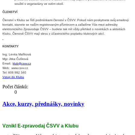
soužití s vegetariány ve svém okolí.
ČLENSTVÍ
Členství v Klubu se řídí podmínkami členství v ČSVV. Pokud nám poskytnete svůj emailový
kontakt, stanete se naším registrovaným příznivcem a zařadíme Vás mezi adresáty
elektronického Zpravodaje ČSVV – budete tak mít vždy přehled o novinkách a aktivitách
Klubu. Členové ČSVV mají slevu z účastnického poplatku klubových akcí.
KONTAKTY
Ing. Lenka Maříková
Mgr. Jitka Čulíková
Email:
klub@csvv.cz
Web: www.csvv.cz
Tel: 608 982 340
Vstup do Klubu
Počet článků:
0
Akce, kurzy, přednášky, novinky
Vznikl E-zpravodaj ČSVV a Klubu