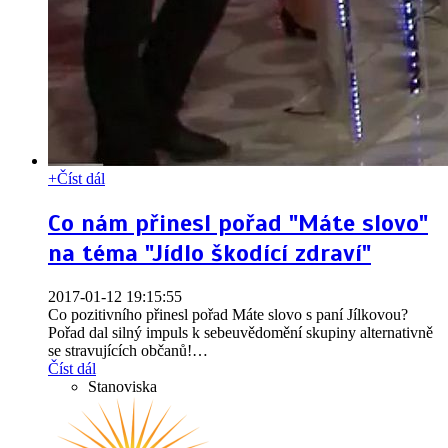
+
Číst dál
Co nám přinesl pořad "Máte slovo"
na téma "Jídlo škodící zdraví"
2017-01-12 19:15:55
Co pozitivního přinesl pořad Máte slovo s paní Jílkovou?
Pořad dal silný impuls k sebeuvědomění skupiny alternativně
se stravujících občanů!
…
Číst dál
Stanoviska