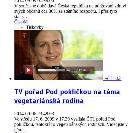
2014-09-09 07:38:00
V současné době dává Česká republika na udržování zdraví
svých občanů cca 30% ze státního rozpočtu. I přes tyto
stále
…
Číst dál
Tiskovky
+
Číst dál
TV pořad Pod pokličkou na téma
vegetariánská rodina
2014-09-06 23:48:03
Ve středu 17. 6. 2009 v 17.30 vysílala ČT1 pořad Pod
pokličkou, tentokrát o vegetariánských rodinách. Vidět jste v
něm
…