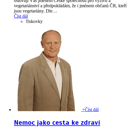
oslovuji Vás jménem České společnosti pro výživu a
vegetariánství a předpokládám, že i jménem občanů ČR, kteří
jsou vegetariány. Dle
…
Číst dál
Tiskovky
+
Číst dál
Nemoc jako cesta ke zdraví