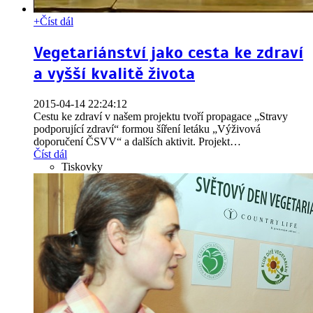
+
Číst dál
Vegetariánství jako cesta ke zdraví
a vyšší kvalitě života
2015-04-14 22:24:12
Cestu ke zdraví v našem projektu tvoří propagace „Stravy
podporující zdraví“ formou šíření letáku „Výživová
doporučení ČSVV“ a dalších aktivit. Projekt
…
Číst dál
Tiskovky