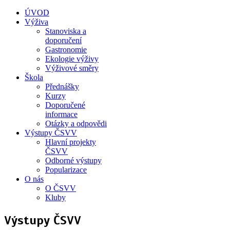
ÚVOD
Výživa
Stanoviska a
doporučení
Gastronomie
Ekologie výživy
Výživové směry
Škola
Přednášky
Kurzy
Doporučené
informace
Otázky a odpovědi
Výstupy ČSVV
Hlavní projekty
ČSVV
Odborné výstupy
Popularizace
O nás
O ČSVV
Kluby
Výstupy ČSVV