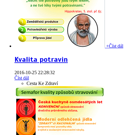
+
Číst dál
Kvalita potravin
2016-10-25 22:28:32
Číst dál
Cesta Ke Zdraví