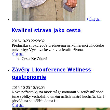
+
Číst dál
Kvalitní strava jako cesta
2016-10-23 22:28:32
Přednáška z roku 2009 přednesená na konferenci Jihočeské
university: Výchova ke zdraví a kvalita života.
Číst dál
Cesta Ke Zdraví
Závěry I. konference Wellness
gastronomie
2015-10-25 10:53:05
Nové požadavky na moderní gastronomii V současně době
jsme svědky vrcholného umění našich mistrů kuchařů, které
převádí na soutěžích doma i
…
Číst dál