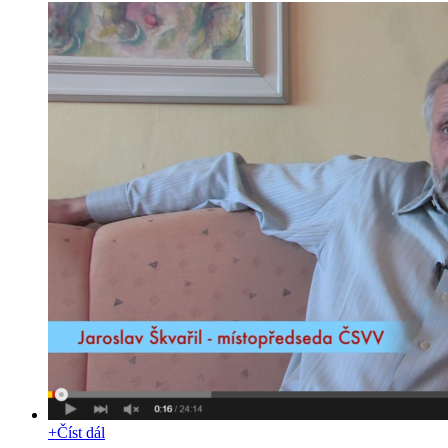
+
Číst dál