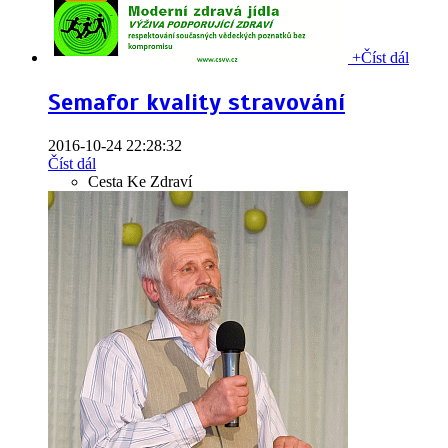
+
Číst dál
Semafor kvality stravování
2016-10-24 22:28:32
Číst dál
Cesta Ke Zdraví