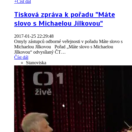
+
Číst dál
Tisková zpráva k pořadu "Máte
slovo s Michaelou Jílkovou"
2017-01-25 22:29:48
Omyly zástupců odborné veřejnosti v pořadu Máte slovo s
Michaelou Jílkovou Pořad „Máte slovo s Michaelou
Jílkovou“ odvysílaný ČT
…
Číst dál
Stanoviska