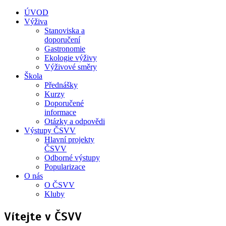
ÚVOD
Výživa
Stanoviska a
doporučení
Gastronomie
Ekologie výživy
Výživové směry
Škola
Přednášky
Kurzy
Doporučené
informace
Otázky a odpovědi
Výstupy ČSVV
Hlavní projekty
ČSVV
Odborné výstupy
Popularizace
O nás
O ČSVV
Kluby
Vítejte v ČSVV