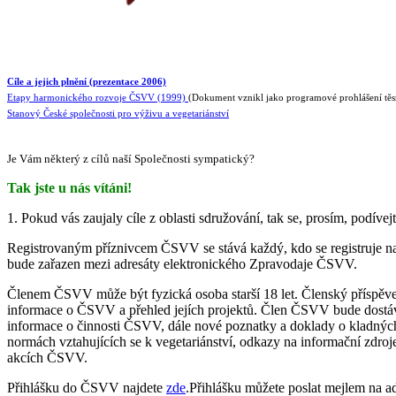
Cíle a jejich plnění (prezentace 2006)
Etapy harmonického rozvoje ČSVV (1999)
(Dokument vznikl jako programové prohlášení tě
Stanový České společnosti pro výživu a vegetariánství
Je Vám některý z cílů naší Společnosti sympatický?
Tak jste u nás vítáni!
1. Pokud vás zaujaly cíle z oblasti sdružování, tak se, prosím, podívej
Registrovaným příznivcem ČSVV se stává každý, kdo se registruje n
bude zařazen mezi adresáty elektronického Zpravodaje ČSVV.
Členem ČSVV může být fyzická osoba starší 18 let. Členský příspěve
informace o ČSVV a přehled jejích projektů. Člen ČSVV bude dostá
informace o činnosti ČSVV, dále nové poznatky a doklady o kladných vl
normách vztahujících se k vegetariánství, odkazy na informační zdroje
akcích ČSVV.
Přihlášku do ČSVV najdete
zde
.Přihlášku můžete poslat mejlem na a