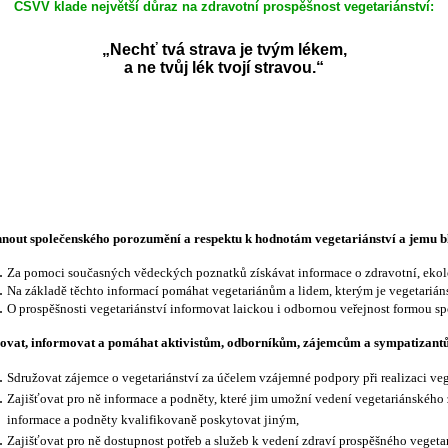
ČSVV klade největší důraz na zdravotní prospěšnost vegetariánství:
„Nechť tvá strava je tvým lékem,
a ne tvůj lék tvojí stravou.“
nout společenského porozumění a respektu k hodnotám vegetariánství a jemu 
Za pomoci současných vědeckých poznatků získávat informace o zdravotní, ekolo
Na základě těchto informací pomáhat vegetariánům a lidem, kterým je vegetariáns
O prospěšnosti vegetariánství informovat laickou i odbornou veřejnost formou s
ovat, informovat a pomáhat aktivistům, odborníkům, zájemcům a sympatizant
Sdružovat zájemce o vegetariánství za účelem vzájemné podpory při realizaci ve
Zajišťovat pro ně informace a podněty, které jim umožní vedení vegetariánského 
informace a podněty kvalifikovaně poskytovat jiným,
Zajišťovat pro ně dostupnost potřeb a služeb k vedení zdraví prospěšného veget