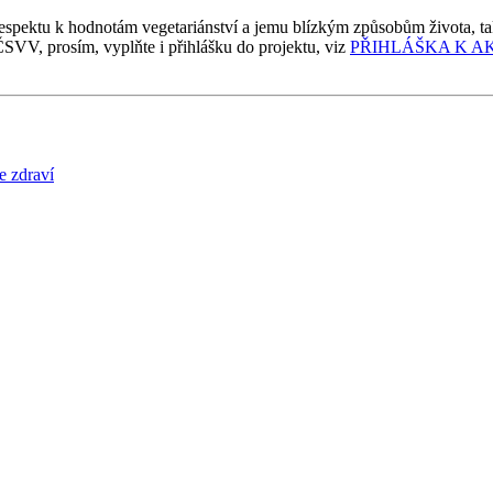
spektu k hodnotám vegetariánství a jemu blízkým způsobům života, tak pa
SVV, prosím, vyplňte i přihlášku do projektu, viz
PŘIHLÁŠKA K AK
e zdraví