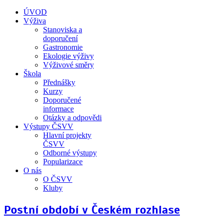
ÚVOD
Výživa
Stanoviska a
doporučení
Gastronomie
Ekologie výživy
Výživové směry
Škola
Přednášky
Kurzy
Doporučené
informace
Otázky a odpovědi
Výstupy ČSVV
Hlavní projekty
ČSVV
Odborné výstupy
Popularizace
O nás
O ČSVV
Kluby
Postní období v Českém rozhlase