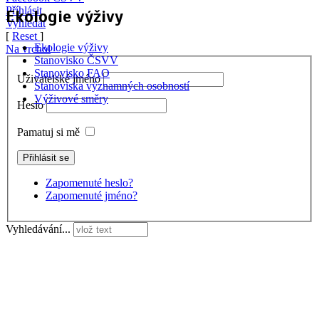
Příhlásit
Ekologie výživy
Vyhledat
[
Reset
]
Ekologie výživy
Na vrchol
Stanovisko ČSVV
Stanovisko FAO
Uživatelské jméno
Stanoviska významných osobností
Výživové směry
Heslo
Pamatuj si mě
Zapomenuté heslo?
Zapomenuté jméno?
Vyhledávání...