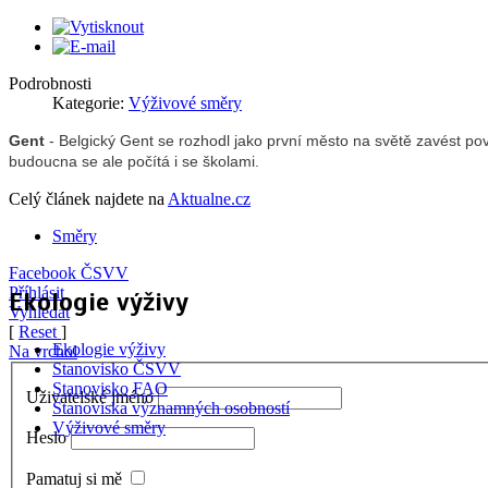
Podrobnosti
Kategorie:
Výživové směry
Gent
- Belgický Gent se rozhodl jako první město na světě zavést po
budoucna se ale počítá i se školami.
Celý článek najdete na
Aktualne.cz
Směry
Facebook ČSVV
Příhlásit
Ekologie výživy
Vyhledat
[
Reset
]
Ekologie výživy
Na vrchol
Stanovisko ČSVV
Stanovisko FAO
Uživatelské jméno
Stanoviska významných osobností
Výživové směry
Heslo
Pamatuj si mě