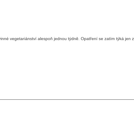
vinné vegetariánství alespoň jednou týdně. Opatření se zatím týká jen