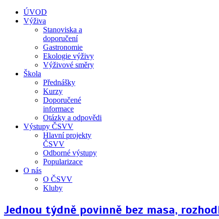
ÚVOD
Výživa
Stanoviska a
doporučení
Gastronomie
Ekologie výživy
Výživové směry
Škola
Přednášky
Kurzy
Doporučené
informace
Otázky a odpovědi
Výstupy ČSVV
Hlavní projekty
ČSVV
Odborné výstupy
Popularizace
O nás
O ČSVV
Kluby
Jednou týdně povinně bez masa, rozhodl