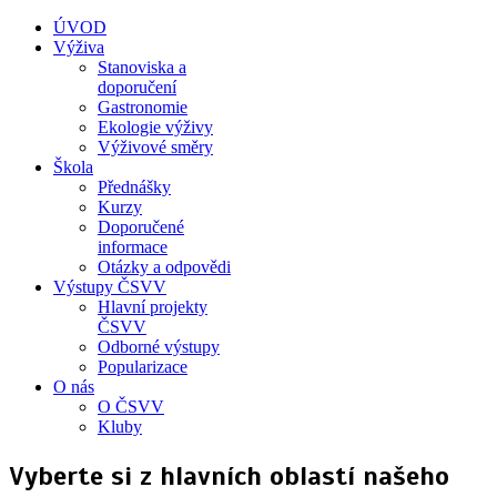
ÚVOD
Výživa
Stanoviska a
doporučení
Gastronomie
Ekologie výživy
Výživové směry
Škola
Přednášky
Kurzy
Doporučené
informace
Otázky a odpovědi
Výstupy ČSVV
Hlavní projekty
ČSVV
Odborné výstupy
Popularizace
O nás
O ČSVV
Kluby
Vyberte si z hlavních oblastí našeho