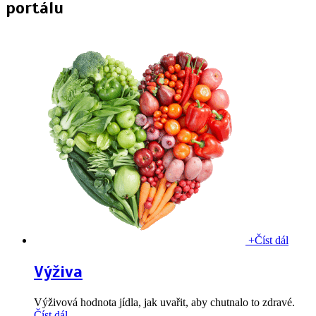
portálu
+
Číst dál
Výživa
Výživová hodnota jídla, jak uvařit, aby chutnalo to zdravé.
Číst dál