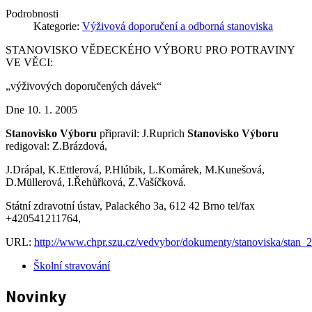
Podrobnosti
Kategorie:
Výživová doporučení a odborná stanoviska
STANOVISKO VĚDECKÉHO VÝBORU PRO POTRAVINY
VE VĚCI:
„výživových doporučených dávek“
Dne 10. 1. 2005
Stanovisko
Výboru
připravil: J.Ruprich
Stanovisko
Výboru
redigoval: Z.Brázdová,
J.Drápal, K.Ettlerová, P.Hlúbik, L.Komárek, M.Kunešová,
D.Müllerová, I.Řehůřková, Z.Vašíčková.
Státní zdravotní ústav, Palackého 3a, 612 42 Brno tel/fax
+420541211764,
URL:
http://www.chpr.szu.cz/vedvybor/dokumenty/stanoviska/stan
Školní stravování
Novinky