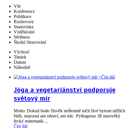
Vše
Konference
Publikace
Rozhovory
Stanoviska
Vzdělávání
Wellness
Školní Stravování
Výchozí
Titulek
Datum
Náhodně
+
Číst dál
Jóga a vegetariánství podporuje
světový mír
Motto: Dokud bude člověk nelítostně ničit živé bytosti nižších
řádů, nepozná ani zdraví, ani mír. Pythagoras 38 starověký
řecký matematik
…
Číst dál