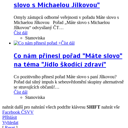
slovo s Michaelou Jílkovou"
Omyly zástupců odborné veřejnosti v pořadu Máte slovo s
Michaelou Jílkovou Pořad „Máte slovo s Michaelou
Jílkovou“ odvysílaný ČT
…
Číst dál
Stanoviska
+
Číst dál
Co nám přinesl pořad "Máte slovo"
na téma "Jídlo škodící zdraví"
Co pozitivního přinesl pořad Máte slovo s paní Jílkovou?
Pořad dal silný impuls k sebeuvědomění skupiny alternativně
se stravujících občanů!
…
Číst dál
Stanoviska
nahrát další
pro nahrání všech podržte klávesu
SHIFT
nahrát vše
Facebook ČSVV
Příhlásit
Vyhledat
[
Reset
]