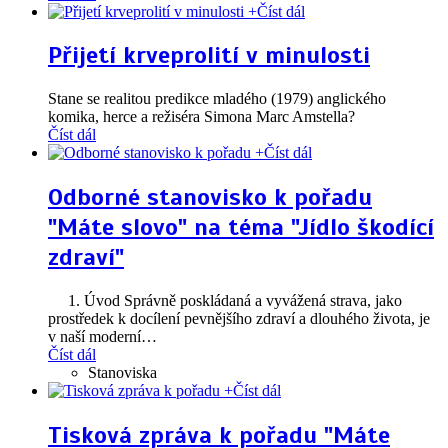
+
Číst dál
Přijetí krveprolití v minulosti
Stane se realitou predikce mladého (1979) anglického
komika, herce a režiséra Simona Marc Amstella?
Číst dál
+
Číst dál
Odborné stanovisko k pořadu
"Máte slovo" na téma "Jídlo škodící
zdraví"
1. Úvod Správně poskládaná a vyvážená strava, jako
prostředek k docílení pevnějšího zdraví a dlouhého života, je
v naší moderní
…
Číst dál
Stanoviska
+
Číst dál
Tisková zpráva k pořadu "Máte