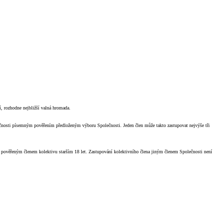
í, rozhodne nejbližší valná hromada.
lečnosti písemným pověřením předloženým výboru Společnosti. Jeden člen může takto zastupovat nejvýše tři
án pověřeným členem kolektivu starším 18 let. Zastupování kolektivního člena jiným členem Společnosti není