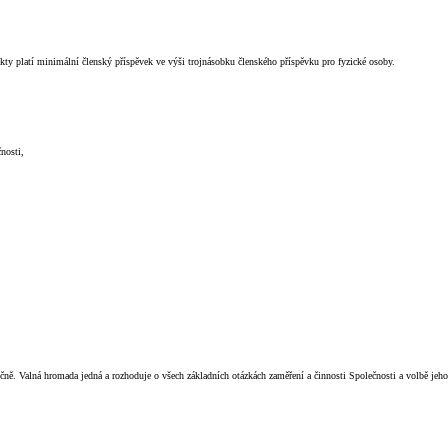
ekty platí minimální členský příspěvek ve výši trojnásobku členského příspěvku pro fyzické osoby.
nosti,
čně. Valná hromada jedná a rozhoduje o všech základních otázkách zaměření a činnosti Společnosti a volbě jeho