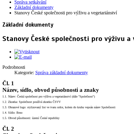
Správa setkávání
Základní dokumenty
Stanovy České společnosti pro výživu a vegetariánství
Základní dokumenty
Stanovy České společnosti pro výživu a 
Podrobnosti
Kategorie:
Správa základní dokumenty
Čl. 1
Název, sídlo, obvod působnosti a znaky
1.1. Název: Česká společnost pro výživu a vegetariánství (dále "Společnost")
1.2. Zkratka: Společnost používá zkratku ČSVV
1.3. Obrazové logo: stylizovaný list ve tvaru srdce, kolem do kruhu vepsán název Společnosti
1.4. Sídlo: Brno
1.5. Obvod působnosti: území České republiky
Čl. 2