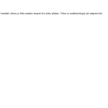
ké zasedání výboru je třeba oznámit alespoň dva týdny předem. Výbor je usnášeníschopný při nadpoloviční