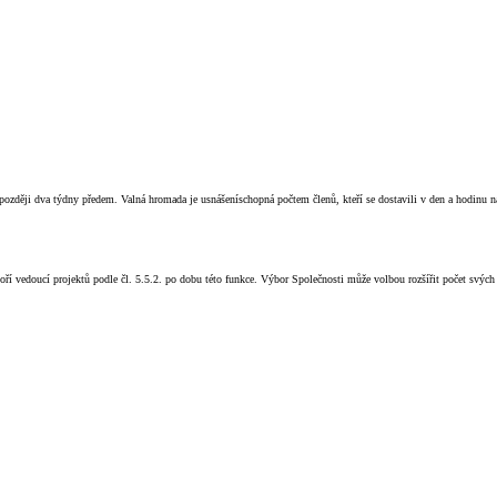
ozději dva týdny předem. Valná hromada je usnášeníschopná počtem členů, kteří se dostavili v den a hodinu 
oří vedoucí projektů podle čl. 5.5.2. po dobu této funkce. Výbor Společnosti může volbou rozšířit počet svých