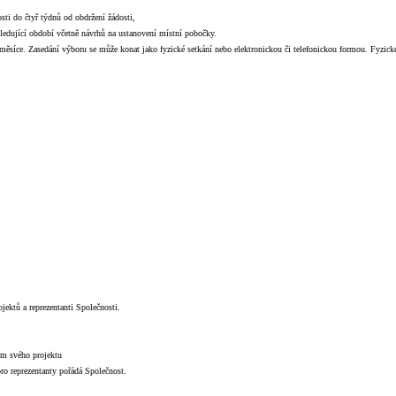
ti do čtyř týdnů od obdržení žádosti,
sledující období včetně návrhů na ustanovení místní pobočky.
 měsíce. Zasedání výboru se může konat jako fyzické setkání nebo elektronickou či telefonickou formou. Fyzic
jektů a reprezentanti Společnosti.
em svého projektu
pro reprezentanty pořádá Společnost.