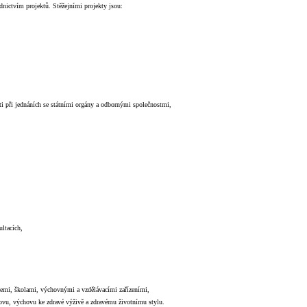
ednictvím projektů. Stěžejními projekty jsou:
i při jednáních se státními orgány a odbornými společnostmi,
ltacích,
cemi, školami, výchovnými a vzdělávacími zařízeními,
hovu, výchovu ke zdravé výživě a zdravému životnímu stylu.