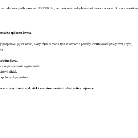
tou, založenou podle zákona č. 83/1990 Sb., ve znění změn a doplňků o sdružování občanů. Do své činnosti ne
ánského způsobu života.
by podporoval jejich zdraví, a aby zájemci mohli tyto informace a podněty kvalifikovaně poskytovat jiným,
ta.
sobům života.
ické prospěšnosti vegetariánství,
ánství blízké,
 společných projektech.
 a zdravý životní styl, etické a environmentální vlivy výživy, zejména: