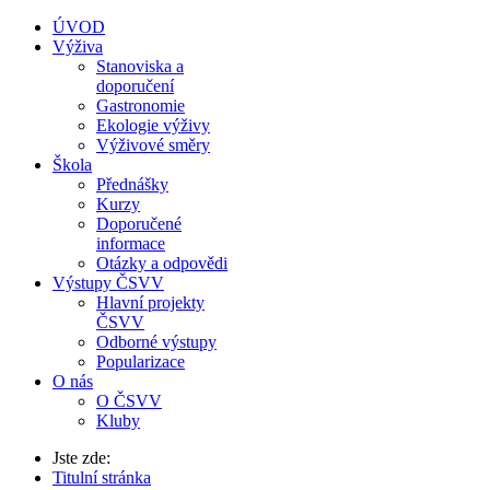
ÚVOD
Výživa
Stanoviska a
doporučení
Gastronomie
Ekologie výživy
Výživové směry
Škola
Přednášky
Kurzy
Doporučené
informace
Otázky a odpovědi
Výstupy ČSVV
Hlavní projekty
ČSVV
Odborné výstupy
Popularizace
O nás
O ČSVV
Kluby
Jste zde:
Titulní stránka