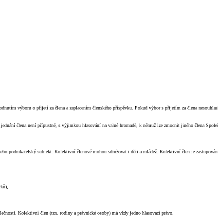
dnutím výboru o přijetí za člena a zaplacením členského příspěvku. Pokud výbor s přijetím za člena nesouhlas
v jednání člena není přípustné, s výjimkou hlasování na valné hromadě, k němuž lze zmocnit jiného člena Spo
 nebo podnikatelský subjekt. Kolektivní členové mohou sdružovat i děti a mládež. Kolektivní člen je zastupov
vků),
lečnosti. Kolektivní člen (tzn. rodiny a právnické osoby) má vždy jedno hlasovací právo.