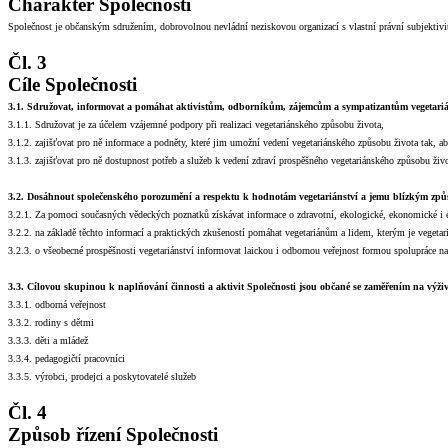
Charakter Společnosti
Společnost je občanským sdružením, dobrovolnou nevládní neziskovou organizací s vlastní právní subjektivi
Čl. 3
Cíle Společnosti
3.1. Sdružovat, informovat a pomáhat aktivistům, odborníkům, zájemcům a sympatizantům vegetari
3.1.1. Sdružovat je za účelem vzájemné podpory při realizaci vegetariánského způsobu života,
3.1.2. zajišťovat pro ně informace a podněty, které jim umožní vedení vegetariánského způsobu života tak, a
3.1.3. zajišťovat pro ně dostupnost potřeb a služeb k vedení zdraví prospěšného vegetariánského způsobu živo
3.2. Dosáhnout společenského porozumění a respektu k hodnotám vegetariánství a jemu blízkým způ
3.2.1. Za pomoci současných vědeckých poznatků získávat informace o zdravotní, ekologické, ekonomické i et
3.2.2. na základě těchto informací a praktických zkušeností pomáhat vegetariánům a lidem, kterým je vegetari
3.2.3. o všeobecné prospěšnosti vegetariánství informovat laickou i odbornou veřejnost formou spolupráce na
3.3. Cílovou skupinou k naplňování činnosti a aktivit Společnosti jsou občané se zaměřením na výživu
3.3.1. odborná veřejnost
3.3.2. rodiny s dětmi
3.3.3. děti a mládež
3.3.4. pedagogičtí pracovníci
3.3.5. výrobci, prodejci a poskytovatelé služeb
Čl. 4
Způsob řízení Společnosti