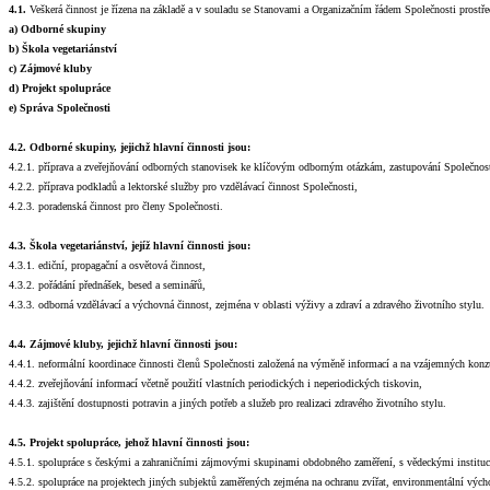
4.1.
Veškerá činnost je řízena
na základě a v souladu se Stanovami a Organizačním řádem Společnosti
prostř
a) Odborné skupiny
b)
Škola vegetariánství
c)
Zájmové kluby
d)
Projekt spolupráce
e)
Správa Společnosti
4.2.
Odborné skupiny
, jejichž hlavní činnosti jsou:
4.2.1. příprava a zveřejňování odborných stanovisek ke klíčovým odborným otázkám, zastupování Společnost
4.2.2. příprava podkladů a lektorské služby pro vzdělávací činnost Společnosti,
4.2.3. poradenská činnost pro členy Společnosti.
4.3.
Škola vegetariánství
, jejíž hlavní činnosti jsou:
4.3.1. ediční, propagační a osvětová činnost,
4.3.2. pořádání přednášek, besed a seminářů,
4.3.3. odborná vzdělávací a výchovná činnost, zejména v oblasti výživy a zdraví a zdravého životního stylu.
4.4. Zájmové kluby, jejichž hlavní činnosti jsou:
4.4.1. neformální koordinace činnosti členů Společnosti založená na výměně informací a na vzájemných konzu
4.4.2. zveřejňování informací včetně použití vlastních periodických i neperiodických tiskovin,
4.4.3. zajištění dostupnosti potravin a jiných potřeb a služeb pro realizaci zdravého životního stylu.
4.5.
Projekt spolupráce
, jehož hlavní činnosti jsou:
4.5.1. spolupráce s českými a zahraničními zájmovými skupinami obdobného zaměření, s vědeckými institu
4.5.2. spolupráce na projektech jiných subjektů zaměřených zejména na ochranu zvířat, environmentální výc