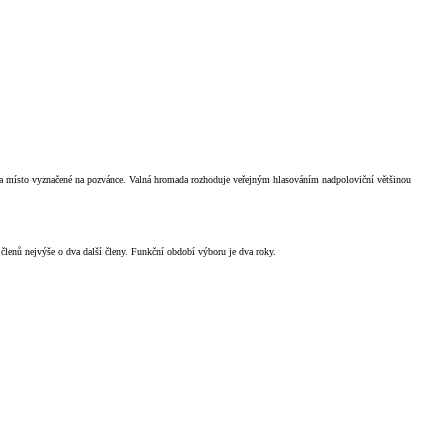
na místo vyznačené na pozvánce. Valná hromada rozhoduje veřejným hlasováním nadpoloviční většinou
 členů nejvýše o dva další členy. Funkční období výboru je dva roky.