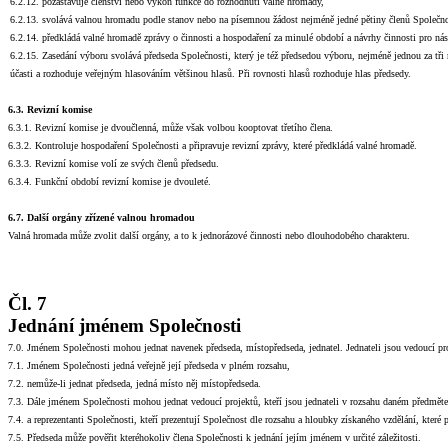
6.2.12. pozastavuje členství nebo výkon funkce do rozhodnutí valné hromady,
6.2.13. svolává valnou hromadu podle stanov nebo na písemnou žádost nejméně jedné pětiny členů Společnos
6.2.14. předkládá valné hromadě zprávy o činnosti a hospodaření za minulé období a návrhy činnosti pro ná
6.2.15. Zasedání výboru svolává předseda Společnosti, který je též předsedou výboru, nejméně jednou za tři
účasti a rozhoduje veřejným hlasováním většinou hlasů. Při rovnosti hlasů rozhoduje hlas předsedy.
6.3. Revizní komise
6.3.1. Revizní komise je dvoučlenná, může však volbou kooptovat třetího člena.
6.3.2.
Kontroluje hospodaření Společnosti a připravuje revizní zprávy, které předkládá valné hromadě.
6.3.3.
Revizní komise volí ze svých členů předsedu.
6.3.4.
Funkční období revizní komise je dvouleté.
6.7. Další orgány zřízené valnou hromadou
Valná hromada může zvolit další orgány, a to k jednorázové činnosti nebo dlouhodobého charakteru.
Čl. 7
Jednání jménem Společnosti
7.0. Jménem Společnosti mohou jednat navenek předseda, místopředseda, jednatel. Jednateli jsou vedoucí pro
7.1. Jménem Společnosti jedná
veřejně
její předseda v plném rozsahu,
7.2. nemůže-li jednat předseda, jedná místo něj místopředseda.
7.3. Dále jménem Společnosti mohou jednat vedoucí projektů, kteří jsou jednateli v rozsahu daném předmět
7.4. a reprezentanti Společnosti, kteří prezentují Společnost dle rozsahu a hloubky získaného vzdělání, které 
7.5. Předseda může pověřit kteréhokoliv člena Společnosti k jednání jejím jménem v určité záležitosti.