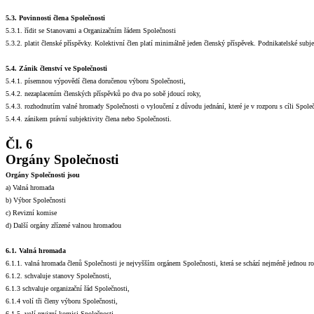
5.3. Povinnosti člena Společnosti
5.3.1. řídit se Stanovami a Organizačním řádem Společnosti
5.3.2. platit členské příspěvky. Kolektivní člen platí minimálně jeden členský příspěvek. Podnikatelské subj
5.4. Zánik členství ve Společnosti
5.4.1. písemnou výpovědí člena doručenou výboru Společnosti,
5.4.2. nezaplacením členských příspěvků po dva po sobě jdoucí roky,
5.4.3. rozhodnutím valné hromady Společnosti o vyloučení z důvodu jednání, které je v rozporu s cíli Společ
5.4.4. zánikem právní subjektivity člena nebo Společnosti.
Čl. 6
Orgány Společnosti
Orgány Společnosti jsou
a) Valná hromada
b)
Výbor Společnosti
c)
Revizní komise
d)
Další orgány zřízené valnou hromadou
6.1. Valná hromada
6.1.1. valná hromada členů Společnosti je nejvyšším orgánem Společnosti, která se schází nejméně jednou ro
6.1.2. schvaluje stanovy Společnosti,
6.1.3 schvaluje organizační řád Společnosti,
6.1.4 volí tři členy výboru Společnosti,
6.1.5. volí revizní komisi Společnosti,