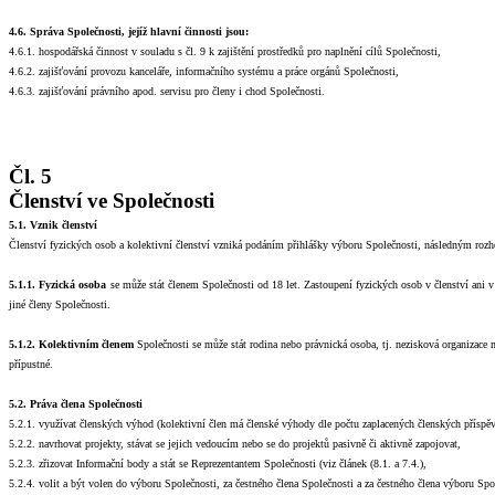
4.6. Správa Společnosti, jejíž hlavní činnosti jsou:
4.6.1. hospodářská činnost v souladu s čl. 9 k zajištění prostředků pro naplnění cílů Společnosti,
4.6.2. zajišťování provozu kanceláře, informačního systému a práce orgánů Společnosti,
4.6.3.
zajišťování
právního apod. servisu pro členy i chod Společnosti.
Čl. 5
Členství ve Společnosti
5.1. Vznik členství
Členství fyzických osob a kolektivní členství vzniká podáním přihlášky výboru Společnosti, následným rozho
5.1.1.
Fyzická osoba
se může stát
členem Společnosti
od 18 let.
Zastoupení fyzických osob v členství ani 
jiné členy Společnosti.
5.1.2.
Kolektivním členem
Společnosti se může stát rodina nebo právnická osoba, tj. nezisková organizace
přípustné.
5.2. Práva člena Společnosti
5.2.1. využívat členských výhod (kolektivní člen má členské výhody dle počtu zaplacených členských příspě
5.2.2. navrhovat projekty, stávat se jejich vedoucím nebo se do projektů pasivně či aktivně zapojovat,
5.2.3. zřizovat Informační body a stát se Reprezentantem Společnosti (viz článek (8.1. a 7.4.),
5.2.4. volit a být volen do výboru Společnosti, za čestného člena Společnosti a za čestného člena výboru Spo