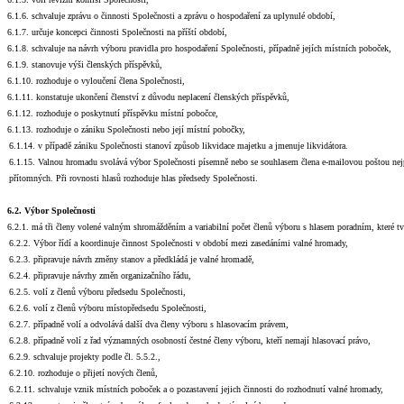
6.1.6. schvaluje zprávu o činnosti Společnosti a zprávu o hospodaření za uplynulé období,
6.1.7. určuje koncepci činnosti Společnosti na příští období,
6.1.8. schvaluje na návrh výboru pravidla pro hospodaření Společnosti, případně jejích místních poboček,
6.1.9. stanovuje výši členských příspěvků,
6.1.10. rozhoduje o vyloučení člena Společnosti,
6.1.11. konstatuje ukončení členství z důvodu neplacení členských příspěvků,
6.1.12. rozhoduje o poskytnutí příspěvku místní pobočce,
6.1.13. rozhoduje o zániku Společnosti nebo její místní pobočky,
6.1.14. v případě zániku Společnosti stanoví způsob likvidace majetku a jmenuje likvidátora.
6.1.15. Valnou hromadu svolává výbor Společnosti písemně nebo se souhlasem člena e-mailovou poštou nejp
přítomných. Při rovnosti hlasů rozhoduje hlas předsedy Společnosti.
6.2. Výbor Společnosti
6.2.1. má tři členy volené valným shromážděním a variabilní počet členů výboru s hlasem poradním, které tv
6.2.2. Výbor řídí a koordinuje činnost Společnosti v období mezi zasedáními valné hromady,
6.2.3. připravuje návrh změny stanov a předkládá je valné hromadě,
6.2.4. připravuje návrhy změn organizačního řádu,
6.2.5. volí z členů výboru předsedu Společnosti,
6.2.6. volí z členů výboru místopředsedu Společnosti,
6.2.7. případně volí a odvolává další dva členy výboru s hlasovacím právem,
6.2.8. případně volí z řad významných osobností čestné členy výboru, kteří nemají hlasovací právo,
6.2.9. schvaluje projekty podle čl. 5.5.2.,
6.2.10. rozhoduje o přijetí nových členů,
6.2.11. schvaluje vznik místních poboček a o pozastavení jejich činnosti do rozhodnutí valné hromady,