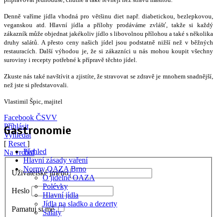
Denně vaříme jídla vhodná pro většinu diet např. diabetickou, bezlepkovou,
veganskou atd. Hlavní jídla a přílohy prodáváme zvlášť, takže si každý
zákazník může objednat jakékoliv jídlo s libovolnou přílohou a také s několika
druhy salátů. A přesto ceny našich jídel jsou podstatně nižší než v běžných
restauracích. Další výhodou je, že si zákazníci u nás mohou koupit všechny
suroviny i recepty potřebné k přípravě těchto jídel.
Zkuste nás také navštívit a zjistíte, že stravovat se zdravě je mnohem snadnější,
než jste si představovali.
Vlastimil Špic, majitel
Facebook ČSVV
Příhlásit
Gastronomie
Vyhledat
[
Reset
]
Přehled
Na vrchol
Hlavní zásady vaření
Normy OAZA Brno
Uživatelské jméno
O jídelně OAZA
Polévky
Heslo
Hlavní jídla
Jídla na sladko a dezerty
Pamatuj si mě
Saláty