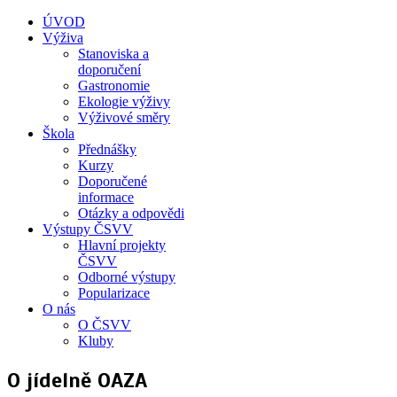
ÚVOD
Výživa
Stanoviska a
doporučení
Gastronomie
Ekologie výživy
Výživové směry
Škola
Přednášky
Kurzy
Doporučené
informace
Otázky a odpovědi
Výstupy ČSVV
Hlavní projekty
ČSVV
Odborné výstupy
Popularizace
O nás
O ČSVV
Kluby
O jídelně OAZA