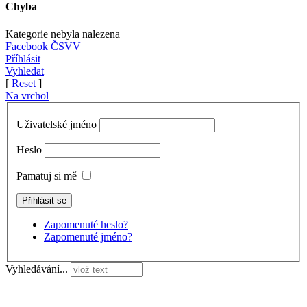
Chyba
Kategorie nebyla nalezena
Facebook ČSVV
Příhlásit
Vyhledat
[
Reset
]
Na vrchol
Uživatelské jméno
Heslo
Pamatuj si mě
Zapomenuté heslo?
Zapomenuté jméno?
Vyhledávání...