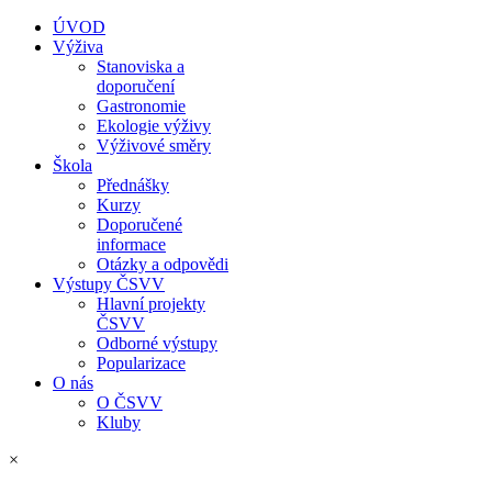
ÚVOD
Výživa
Stanoviska a
doporučení
Gastronomie
Ekologie výživy
Výživové směry
Škola
Přednášky
Kurzy
Doporučené
informace
Otázky a odpovědi
Výstupy ČSVV
Hlavní projekty
ČSVV
Odborné výstupy
Popularizace
O nás
O ČSVV
Kluby
×